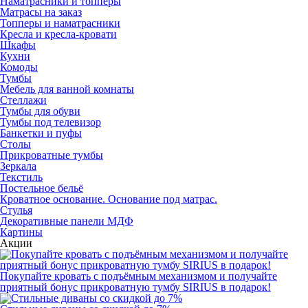
Наматрасники и топперы
Матрасы на заказ
Топперы и наматрасники
Кресла и кресла-кровати
Шкафы
Кухни
Комоды
Тумбы
Мебель для ванной комнаты
Стеллажи
Тумбы для обуви
Тумбы под телевизор
Банкетки и пуфы
Столы
Прикроватные тумбы
Зеркала
Текстиль
Постельное бельё
Кроватное основание. Основание под матрас.
Стулья
Декоративные панели МДФ
Картины
Акции
Покупайте кровать с подъёмным механизмом и получайте
приятный бонус прикроватную тумбу SIRIUS в подарок!