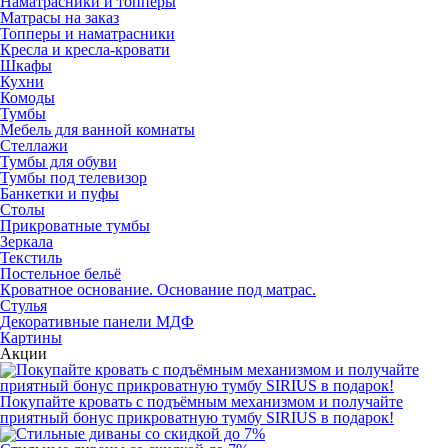
Наматрасники и топперы
Матрасы на заказ
Топперы и наматрасники
Кресла и кресла-кровати
Шкафы
Кухни
Комоды
Тумбы
Мебель для ванной комнаты
Стеллажи
Тумбы для обуви
Тумбы под телевизор
Банкетки и пуфы
Столы
Прикроватные тумбы
Зеркала
Текстиль
Постельное бельё
Кроватное основание. Основание под матрас.
Стулья
Декоративные панели МДФ
Картины
Акции
Покупайте кровать с подъёмным механизмом и получайте
приятный бонус прикроватную тумбу SIRIUS в подарок!