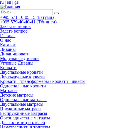
ru
|
en
|
ge
+995 571-10-05-15 (Батуми)
+995 579-40-40-41 (Тбилиси)
Заказать звонок
Задать вопрос
Главная
О нас
Каталог
Диваны
Диван-кровати
Модульные Диваны
Угловые Диваны
Кровати
Двуспальные кровати
Двухъярусные кровати
Кровати - трансформеры / кровати - шкафы
Односпальные кровати
Матрасы
Детские матрасы
Односпальные матрасы
Двуспальные матрасы
Пружинные матрасы
Беспружинные матрасы
Ортопедические матрасы
Для гостиниц и отелей
Наматрасники и топперы