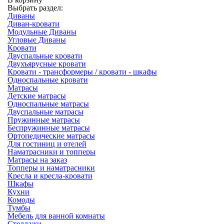
Выбрать раздел:
Диваны
Диван-кровати
Модульные Диваны
Угловые Диваны
Кровати
Двуспальные кровати
Двухъярусные кровати
Кровати - трансформеры / кровати - шкафы
Односпальные кровати
Матрасы
Детские матрасы
Односпальные матрасы
Двуспальные матрасы
Пружинные матрасы
Беспружинные матрасы
Ортопедические матрасы
Для гостиниц и отелей
Наматрасники и топперы
Матрасы на заказ
Топперы и наматрасники
Кресла и кресла-кровати
Шкафы
Кухни
Комоды
Тумбы
Мебель для ванной комнаты
Стеллажи