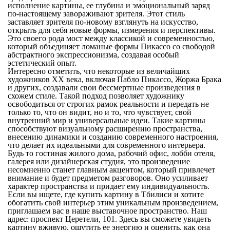
исполнение картины, ее глубина и эмоциональный заряд
по-настоящему завораживают зрителя. Этот стиль
заставляет зрителя по-новому взглянуть на искусство,
открыть для себя новые формы, измерения и перспективы.
Это своего рода мост между классикой и современностью,
который объединяет ломаные формы Пикассо со свободой
абстрактного экспрессионизма, создавая особый
эстетический опыт.
Интересно отметить, что
некоторые из величайших
художников
XX
века
, включая Пабло Пикассо, Жоржа Брака
и других, создавали свои бессмертные произведения в
схожем стиле. Такой подход позволяет художнику
освободиться от строгих рамок реальности и передать не
только то, что он видит, но и то, что чувствует, свой
внутренний мир и универсальные идеи. Такие картины
способствуют визуальному расширению пространства,
внесению динамики и созданию современного настроения,
что делает их идеальными
для современного интерьера
.
Будь то гостиная жилого дома, рабочий офис, лобби отеля,
галерея или дизайнерская студия, это произведение
несомненно станет главным акцентом, который привлечет
внимание и будет предметом разговоров. Оно усиливает
характер пространства и придает ему индивидуальность.
Если вы ищете, где
купить картину в Тбилиси
и хотите
обогатить свой
интерьер
этим уникальным произведением,
приглашаем вас в наше выставочное пространство. Наш
адрес:
проспект Церетели, 101
. Здесь вы сможете увидеть
картину вживую, ощутить ее энергию и оценить, как она