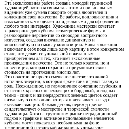
Эта эксклюзивная работа создана
молодой грузинской
художницей
, которая своим талантом и оригинальным
видением уже сумела покорить сердца любителей и
коллекционеров искусства. Ее работы, воплощают шик и
изысканность, что делает их идеальными
для оформления
любого типа интерьера
. Художница мастерски сочетает
характерные для кубизма геометрические формы и
разнообразие перспектив со свободой абстрактного
искусства, создавая визуально динамичную и
многослойную по смыслу композицию. Наша коллекция
включает в себя пока лишь
одну картину
в этом конкретном
стиле, что делает ее уникальной и желанным
приобретением для тех, кто ищет
эксклюзивные
произведения искусства
. Это не только красота, но и
инвестиция, которая сохранит и приумножит свою
стоимость на протяжении многих лет.
Это полотно не просто смешение цветов; это живой
источник энергии, в котором
яркие тона
играют главную
роль. Неожиданное, но гармоничное сочетание глубоких и
страстных красных переходящих в бордовый, холодных
темно - синих и жизнерадостных зеленых цветов создает
визуальную симфонию, которая притягивает взгляд и
вызывает эмоции. Каждая деталь, переход цветов
свидетельствует о мастерстве и творческой смелости
художницы. Хотя на грузинском рынке
нетрадиционный
подход к графике
и активное использование элементов
кубизма могут показаться необычными на фоне
традиционной грузинской живописи, уникальное