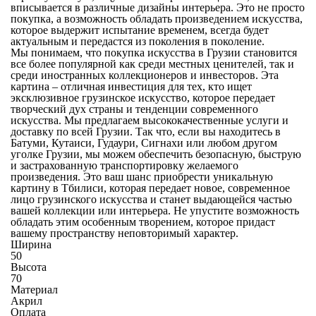
вписывается в различные
дизайны интерьера
. Это не просто
покупка, а возможность обладать произведением искусства,
которое выдержит испытание временем, всегда будет
актуальным и передастся из поколения в поколение.
Мы понимаем, что
покупка искусства в Грузии
становится
все более популярной как среди местных ценителей, так и
среди
иностранных
коллекционеров и инвесторов. Эта
картина – отличная инвестиция для тех, кто ищет
эксклюзивное грузинское искусство
, которое передает
творческий дух страны и тенденции современного
искусства. Мы предлагаем высококачественные услуги и
доставку по всей Грузии
. Так что, если вы находитесь в
Батуми, Кутаиси, Гудаури, Сигнахи или любом другом
уголке Грузии, мы можем обеспечить безопасную, быструю
и застрахованную транспортировку желаемого
произведения. Это ваш шанс приобрести
уникальную
картину
в Тбилиси, которая передает новое, современное
лицо грузинского искусства и станет выдающейся частью
вашей коллекции или интерьера. Не упустите возможность
обладать этим особенным творением, которое придаст
вашему пространству неповторимый характер.
Ширина
50
Высота
70
Материал
Акрил
Оплата