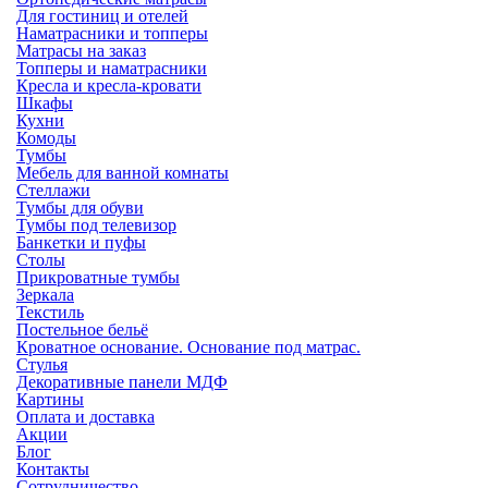
Для гостиниц и отелей
Наматрасники и топперы
Матрасы на заказ
Топперы и наматрасники
Кресла и кресла-кровати
Шкафы
Кухни
Комоды
Тумбы
Мебель для ванной комнаты
Стеллажи
Тумбы для обуви
Тумбы под телевизор
Банкетки и пуфы
Столы
Прикроватные тумбы
Зеркала
Текстиль
Постельное бельё
Кроватное основание. Основание под матрас.
Стулья
Декоративные панели МДФ
Картины
Оплата и доставка
Акции
Блог
Контакты
Сотрудничество