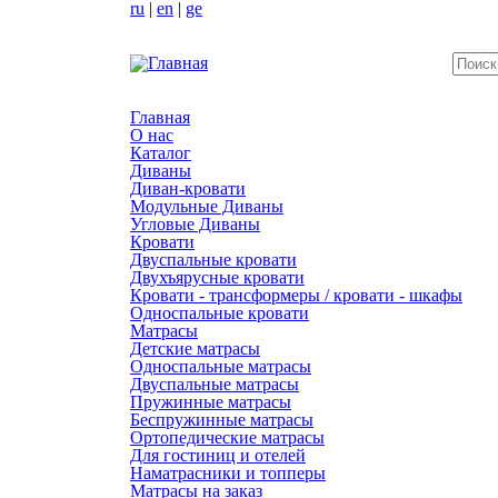
ru
|
en
|
ge
Главная
О нас
Каталог
Диваны
Диван-кровати
Модульные Диваны
Угловые Диваны
Кровати
Двуспальные кровати
Двухъярусные кровати
Кровати - трансформеры / кровати - шкафы
Односпальные кровати
Матрасы
Детские матрасы
Односпальные матрасы
Двуспальные матрасы
Пружинные матрасы
Беспружинные матрасы
Ортопедические матрасы
Для гостиниц и отелей
Наматрасники и топперы
Матрасы на заказ