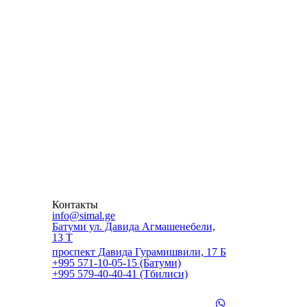
Контакты
info@simal.ge
Батуми ул. Давида Агмашенебели,
13 Т
проспект Давида Гурамишвили, 17 Б
+995 571-10-05-15 (Батуми)
+995 579-40-40-41 (Тбилиси)