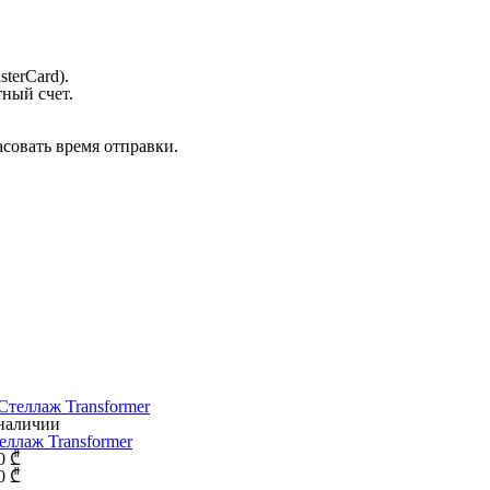
terCard).
тный счет.
асовать время отправки.
наличии
еллаж Transformer
0
₾
0
₾