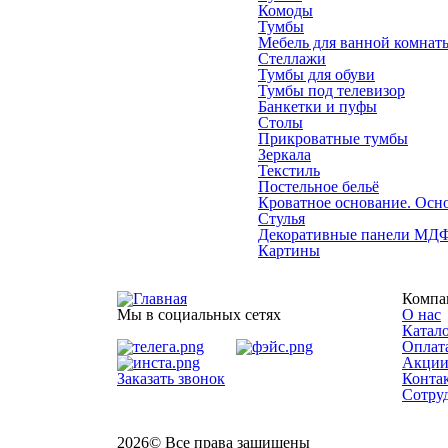
Комоды
Тумбы
Мебель для ванной комнат
Стеллажи
Тумбы для обуви
Тумбы под телевизор
Банкетки и пуфы
Столы
Прикроватные тумбы
Зеркала
Текстиль
Постельное бельё
Кроватное основание. Осно
Стулья
Декоративные панели МД
Картины
Компа
Мы в социальных сетях
О нас
Катал
Оплата
Акци
Заказать звонок
Конта
Сотру
2026
© Все права защищены