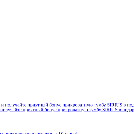
 получайте приятный бонус прикроватную тумбу SIRIUS в подар