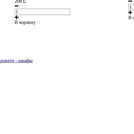
208
₾
В 
В корзину
кровати - шкафы