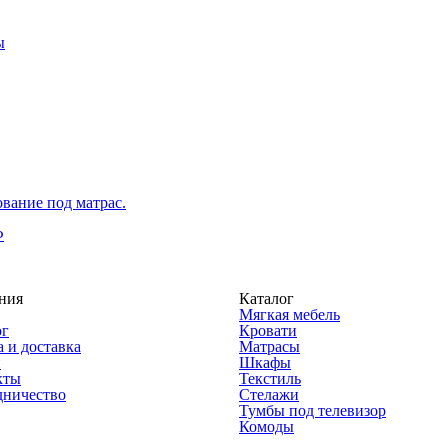
ы
вание под матрас.
Ф
ния
Каталог
Мягкая мебель
ог
Кровати
 и доставка
Матрасы
и
Шкафы
кты
Текстиль
дничество
Стелажи
Тумбы под телевизор
Комоды