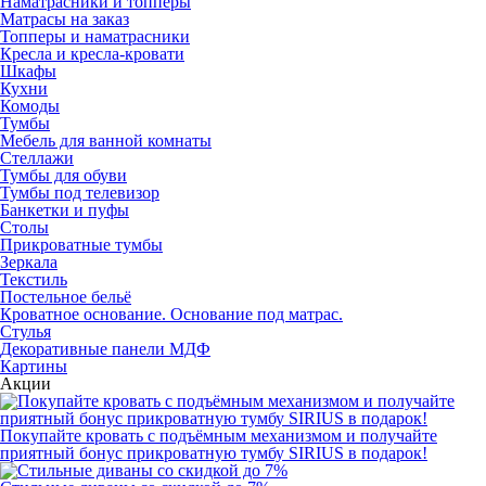
Наматрасники и топперы
Матрасы на заказ
Топперы и наматрасники
Кресла и кресла-кровати
Шкафы
Кухни
Комоды
Тумбы
Мебель для ванной комнаты
Стеллажи
Тумбы для обуви
Тумбы под телевизор
Банкетки и пуфы
Столы
Прикроватные тумбы
Зеркала
Текстиль
Постельное бельё
Кроватное основание. Основание под матрас.
Стулья
Декоративные панели МДФ
Картины
Акции
Покупайте кровать с подъёмным механизмом и получайте
приятный бонус прикроватную тумбу SIRIUS в подарок!