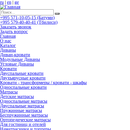
ru
|
en
|
ge
+995 571-10-05-15 (Батуми)
+995 579-40-40-41 (Тбилиси)
Заказать звонок
Задать вопрос
Главная
О нас
Каталог
Диваны
Диван-кровати
Модульные Диваны
Угловые Диваны
Кровати
Двуспальные кровати
Двухъярусные кровати
Кровати - трансформеры / кровати - шкафы
Односпальные кровати
Матрасы
Детские матрасы
Односпальные матрасы
Двуспальные матрасы
Пружинные матрасы
Беспружинные матрасы
Ортопедические матрасы
Для гостиниц и отелей
Наматрасники и топперы