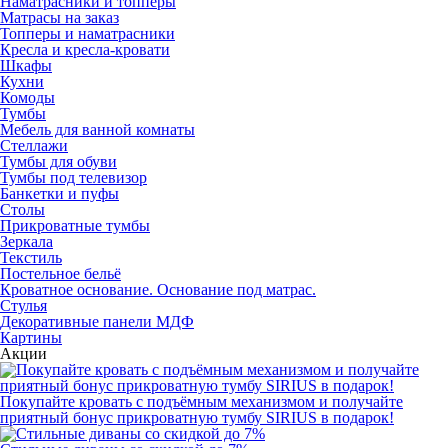
Наматрасники и топперы
Матрасы на заказ
Топперы и наматрасники
Кресла и кресла-кровати
Шкафы
Кухни
Комоды
Тумбы
Мебель для ванной комнаты
Стеллажи
Тумбы для обуви
Тумбы под телевизор
Банкетки и пуфы
Столы
Прикроватные тумбы
Зеркала
Текстиль
Постельное бельё
Кроватное основание. Основание под матрас.
Стулья
Декоративные панели МДФ
Картины
Акции
Покупайте кровать с подъёмным механизмом и получайте
приятный бонус прикроватную тумбу SIRIUS в подарок!