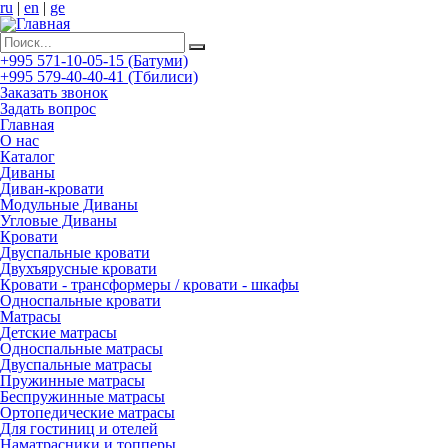
ru
|
en
|
ge
+995 571-10-05-15 (Батуми)
+995 579-40-40-41 (Тбилиси)
Заказать звонок
Задать вопрос
Главная
О нас
Каталог
Диваны
Диван-кровати
Модульные Диваны
Угловые Диваны
Кровати
Двуспальные кровати
Двухъярусные кровати
Кровати - трансформеры / кровати - шкафы
Односпальные кровати
Матрасы
Детские матрасы
Односпальные матрасы
Двуспальные матрасы
Пружинные матрасы
Беспружинные матрасы
Ортопедические матрасы
Для гостиниц и отелей
Наматрасники и топперы