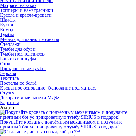
Наматрасники и топперы
Матрасы на заказ
Топперы и наматрасники
Кресла и кресла-кровати
Шкафы
Кухни
Комоды
Тумбы
Мебель для ванной комнаты
Стеллажи
Тумбы для обуви
Тумбы под телевизор
Банкетки и пуфы
Столы
Прикроватные тумбы
Зеркала
Текстиль
Постельное бельё
Кроватное основание. Основание под матрас.
Стулья
Декоративные панели МДФ
Картины
Акции
Покупайте кровать с подъёмным механизмом и получайте
приятный бонус прикроватную тумбу SIRIUS в подарок!