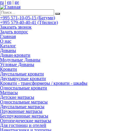
ru
|
en
|
ge
+995 571-10-05-15 (Батуми)
+995 579-40-40-41 (Тбилиси)
Заказать звонок
Задать вопрос
Главная
О нас
Каталог
Диваны
Диван-кровати
Модульные Диваны
Угловые Диваны
Кровати
Двуспальные кровати
Двухъярусные кровати
Кровати - трансформеры / кровати - шкафы
Односпальные кровати
Матрасы
Детские матрасы
Односпальные матрасы
Двуспальные матрасы
Пружинные матрасы
Беспружинные матрасы
Ортопедические матрасы
Для гостиниц и отелей
Наматрасники и топперы