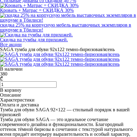
Стильные диваны со скидкой до 7%
Кровать + Матрас = СКИДКА 30%
скидка 25% на корпусную мебель выставочных экземпляров в
шоуруме в Тбилиси!
Скидка на тумбы для прихожей.
Все акции
SAGA тумба для обуви 92х122 темно-бирюзовая/ясень
В наличии
380
₾
В корзину
Описание
Характеристики
Оплата и доставка
Тумба для обуви SAGA 92×122
— стильный порядок в вашей
прихожей
Тумба для обуви SAGA — это идеальное сочетание
современного дизайна и функциональности. Благородный
оттенок тёмной бирюзы в сочетании с текстурой натурального
ясеня придаёт интерьеру выразительность и особый характер,