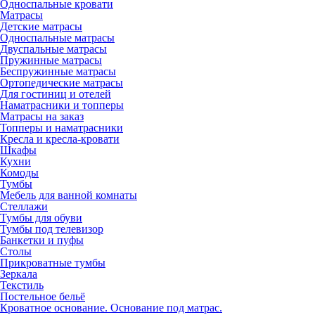
Односпальные кровати
Матрасы
Детские матрасы
Односпальные матрасы
Двуспальные матрасы
Пружинные матрасы
Беспружинные матрасы
Ортопедические матрасы
Для гостиниц и отелей
Наматрасники и топперы
Матрасы на заказ
Топперы и наматрасники
Кресла и кресла-кровати
Шкафы
Кухни
Комоды
Тумбы
Мебель для ванной комнаты
Стеллажи
Тумбы для обуви
Тумбы под телевизор
Банкетки и пуфы
Столы
Прикроватные тумбы
Зеркала
Текстиль
Постельное бельё
Кроватное основание. Основание под матрас.